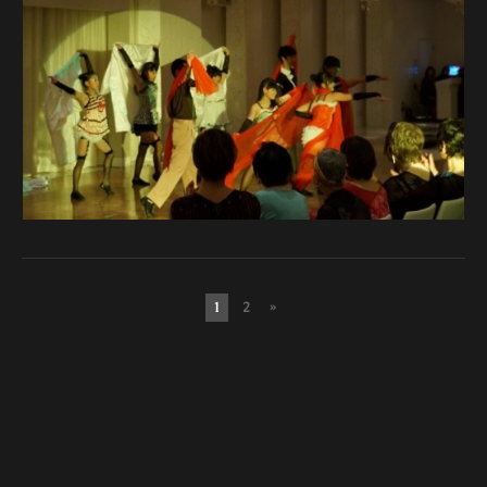
1
2
»